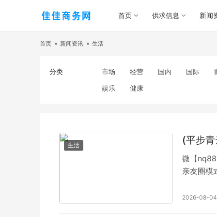
首页
供求信息
新闻
首页
»
新闻资讯
»
生活
分类
市场
经营
国内
国际
娱乐
健康
(平步
生活
微【nq8
亲友圈模式
个加,①
有人欠账
2026-08-04
种玩法，