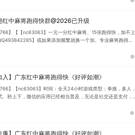
天不缺人等你来战加不上微信就加QQ【493842285】
秘红中麻将跑得快群@2026已升级
8766】【【nc63063】一元一分红中麻将、15张跑得快，加不
Q493842285】或如果添加频繁就换一个加。专业麻将跑得快
费全网最低，APP苹果端签约正版游戏群内结算模式，寂寞的夜
打麻将,全天24小时游戏类型：单挑，多人，亲友圈模式、秒上
爱好者加上我的微信安排！！！
加入】广东红中麻将跑得快《好评如潮》
8766】【nc63063】时间：全天24小时游戏类型：单挑，多人
式、秒上下，微信的应用已经相当普及，无论是社交还是支付，
方的便民服务等等，另外这里介绍的是新的娱乐方式，不用大老
室，不用电话约局，各种等牌友，群内随时火爆，3D麻将体验，
。4-8分钟一局高速火爆。一元一分红中麻将，15张跑得快等，
求。非诚勿扰，谢谢！加
价廉】广东红中麻将跑得快《好评如潮》