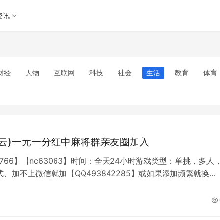
资讯
财经
人物
互联网
科技
社会
生活
教育
体育
青云)一元一分红中麻将群亲友圈加入
8766】【nc63063】时间：全天24小时游戏类型：单挑，多人
、加不上微信就加【QQ493842285】或如果添加频繁就换一
活跃火爆，夜夜通宵，自己开房，不用等待。② 专人管理，不怕
，放心畅玩。微信扫码支付。③一元一分红中麻将，跑得快等多
，24小时无空桌，不惧三缺一，可自己组团开台，一人买分，均