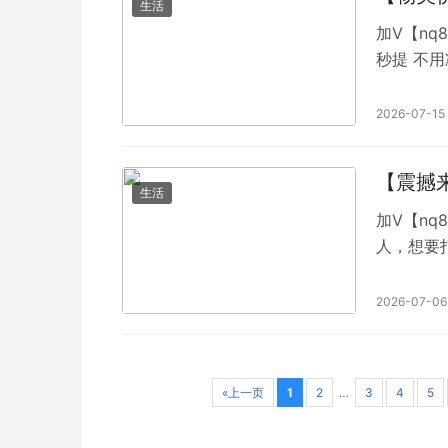
生活
加V【nq
秒提 不
得快，等
没有鸭金。
2026-07-15
【震撼
生活
加V【nq
人，想要
乐，严禁
QQ4938
2026-07-06
«上一页
1
2
…
3
4
5