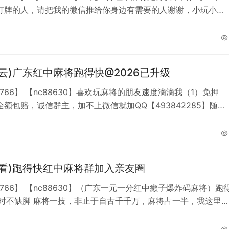
打牌的人，请把我的微信推给你身边有需要的人谢谢，小玩小
睹大，诚信靠谱、这就是我的简介。加不上微信就加
42285。
云)广东红中麻将跑得快@2026已升级
8766】 【nc88630】喜欢玩麻将的朋友速度滴滴我（1）免押
额包赔，诚信群主，加不上微信就加QQ【493842285】随时
免押进亲友圈。（2）一元一分红中麻将、一元跑得快，（3）所
是微信实名制玩家，微信扫码支付。一元一分红中麻将，跑得
玩法。
必看)跑得快红中麻将群加入亲友圈
8766】 【nc88630】（广东一元一分红中癞子爆炸码麻将）跑
于自古千千万，麻将占一半，我这里有
麻将，和一元，两元跑得快等你来玩，想玩了随时可以来找我，
麻将五年，，结算发红包或者发收款码不用怕微信封号默往聊天