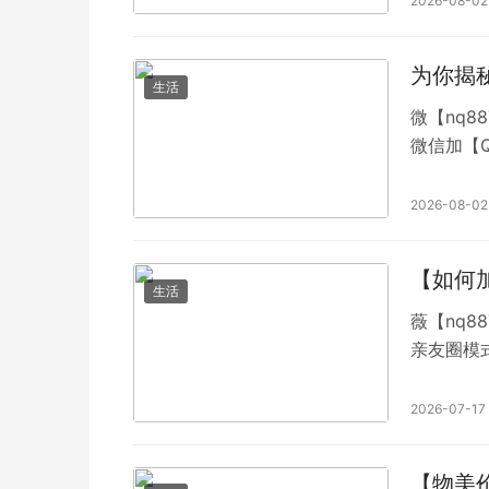
2026-08-02
APP 全
为你揭
生活
微【nq8
微信加【Q
群三年房
晚不如来
2026-08-02
下，麻将
【如何
生活
薇【nq8
亲友圈模
以及第三
远跑棋牌
2026-07-17
搓牌体验
足牌友需
【物美