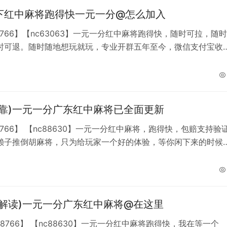
④ 微信官方授权，安卓、苹果
下红中麻将跑得快一元一分@怎么加入
8766】【nc63063】一元一分红中麻将跑得快，随时可拉，随时
时可退。随时随地想玩就玩，专业开群五年至今，微信支付宝收
，方便快捷。通宵达旦不会打烊，一年四季不熄火。专人18小时
间：全天24小时游戏类型：单挑，多人，亲友圈模式、秒上下，
可能会打烊，但是我们的麻将群不会打烊【QQ493842285】
可靠)一元一分广东红中麻将已全面更新
8766】 【nc88630】一元一分红中麻将，跑得快，包赔支持验
赖子推倒胡麻将，只为给玩家一个好的体验，等你闲下来的时候
等你想打麻将的时候来找我，我一直都在加不上微信就加
842285】
钟解读)一元一分广东红中麻将@在这里
88766】 【nc88630】一元一分红中麻将跑得快，我在等一个