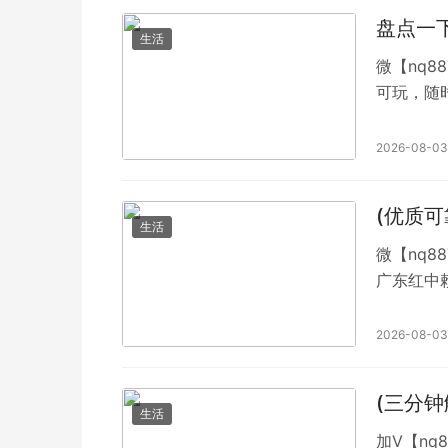
分四人！
盘点一
生活
微【nq8
可玩，随
款码结算
管理，时
2026-08-03
你的麻将馆
(优质
生活
微【nq8
广东红中
来找我，
QQ【493
2026-08-03
(三分
生活
加V【nq