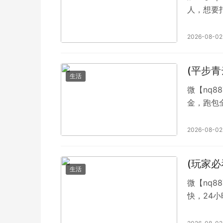
人，想要
乐，严禁
QQ4938
2026-08-02
(平步青
生活
微【nq8
金，跑包全
可退。可
有用户都
2026-08-02
快，多种
(玩家
生活
微【nq8
快，24小时不缺脚 麻将一技，非止
一元两元
专业红中