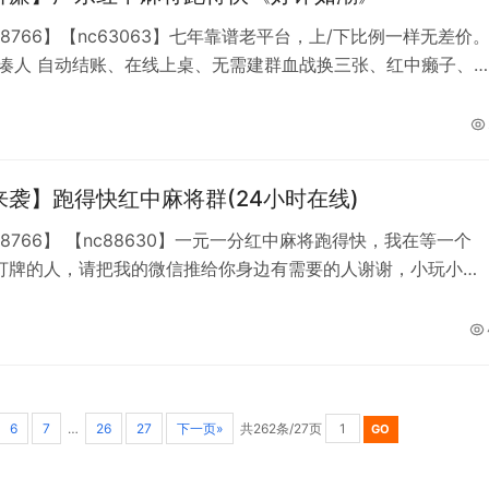
88766】【nc63063】七年靠谱老平台，上/下比例一样无差价
用凑人 自动结账、在线上桌、无需建群血战换三张、红中癞子、
等，100%真人组局无需等待，有IP定位有回放有专人巡查伙牌。
想找靠谱平台的速度来！加不上微信就加QQ493842285
来袭】跑得快红中麻将群(24小时在线)
88766】 【nc88630】一元一分红中麻将跑得快，我在等一个
打牌的人，请把我的微信推给你身边有需要的人谢谢，小玩小
睹大，诚信靠谱、这就是我的简介。加不上微信就加
42285。
6
7
…
26
27
下一页»
共262条/27页