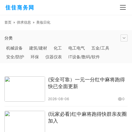
首页
»
供求信息
»
美妆日化
分类
机械设备
建筑/建材
化工
电工电气
五金/工具
安全/防护
环保
仪器仪表
IT设备/数码/软件
农林牧副渔
交通运输
商务服务
冶金矿产
塑料
橡胶
食品饮料
电子元器件
医疗/护理
包装/印刷
(安全可靠）一元一分红中麻将跑得
汽摩及配件
日用百货
能源
加工
照明
通信产品
快已全面更新
家用电器
美妆日化
运动户外
服装
传媒/广电
2026-08-06
0
工艺品/礼品
纺织/皮革
办公/文教
纸业
其他未分类
(玩家必看)红中麻将跑得快群亲友圈
加入