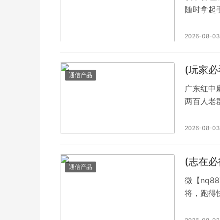
随时拿起
打麻将，
你想怎么
2026-08-03
我吧，我
(玩家
通信产品
广东红中麻
两百人老
中赖子麻
式、秒上
2026-08-03
了睡睡了吃
频繁就换
(志在
通信产品
微【nq8
将，跑得
约局，不
退，欢迎