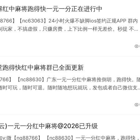
解红中麻将跑得快一元一分正在进行中
88766】【nc63063】24小时火爆不缺脚ios签约正规APP 群内
制玩家，不搞虚假，只赚房费，上下比例一样无差价。秒提 不用
动结账、在线上桌、无需建群专人随时管理，实时定位监控，每局
己回放，一心为玩家着想。血战换三张、红中癞子、跑得快，等
的朋友加微信了解！加不上微信就加QQ493842285或如果添
换一个加。
堂跑得快红中麻将群已全面更新
8766】 【nc88630】广东一元一分红中麻将推倒胡，跑得快。
随时可玩，随时可退。随时随地想玩就玩，发包或者自己微信支
 通宵达旦不会打烊，一年四季不熄火 你有你的
我有我的麻将群，专人18小时管理，你的麻将馆可能会打烊，但
将群不会打烊加不上微信就加QQ【493842285】
云)一元一分红中麻将@2026已升级
v:微【nq88766】 【nc88630】一元一分红中麻将，跑得快