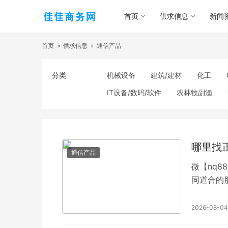
首页
供求信息
新闻
首页
»
供求信息
»
通信产品
分类
机械设备
建筑/建材
化工
IT设备/数码/软件
农林牧副渔
食品饮料
电子元器件
医疗/护
照明
通信产品
家用电器
纺织/皮革
办公/文教
纸业
哪里找
通信产品
微【nq8
同道合的
作简单，
信就加QQ
2026-08-04
麻将、跑