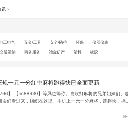
资讯
电工电气
五金/工具
安全/防护
环保
仪器仪表
交通运输
商务服务
冶金矿产
塑料
橡胶
理
包装/印刷
汽摩及配件
日用百货
能源
加工
美妆日化
运动户外
服装
传媒/广电
工艺品/礼品
其他未分类
正规一元一分红中麻将跑得快已全面更新
8766】 【nc88630】等风也等你。喜欢打麻将的兄弟姐妹们、
朋友们看过来，组织在这里。手机上一元一分麻将，跑得快，操
方便快捷，省去跑麻将馆的繁琐，没有三缺一的无奈，加不上微
【493842285】群英会里随便坐随便打。有一块一分广东红中
得快。诚信靠谱耿直的朋友来，200多人通宵不熄火。