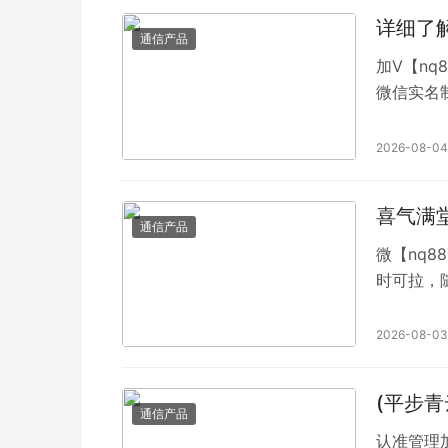
详细了
通信产品
加V【nq
微信实名
凑人 自
视频可自
2026-08-04
等，想进群
加频繁就
喜气满
通信产品
微【nq8
时可拉，
付宝收款码结算，方便快捷
麻将馆，
2026-08-03
是我们的麻
(平步青
通信产品
认准管理加