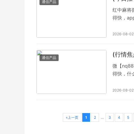
通信产品
红中麻将微
得快，a
支付宝收
不怕跑包
2026-08-02
时间：全
微信就加【
(行情
通信产品
微【nq8
得快，什
【QQ49
通宵不熄
2026-08-02
或者收款
间：全天
«上一页
1
2
…
3
4
5