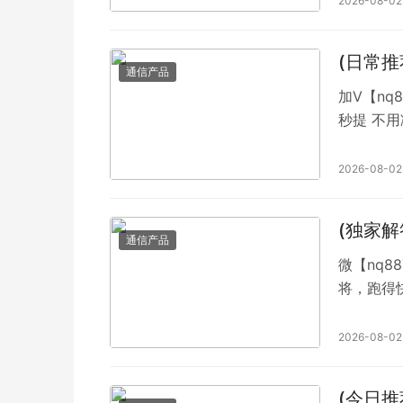
2026-08-02
(日常
通信产品
加V【nq
秒提 不
得快，等
没有鸭金。
2026-08-02
(独家
通信产品
微【nq88766】 【
将，跑得
QQ【49
袋拖欠款
2026-08-02
元两元红
桌子打专
(今日