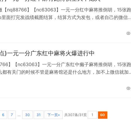
【nq88766】【nc63063】一元一分红中麻将推倒胡，15张
pp里面打完发战绩截图结算，结算方式为发包，或者自己的微信
款码结算。一个非常方便玩起来也方便两百多人的群，不怕缺脚
。也不用担心打合手每局可以自己回放，实时定位，随时可退。
天24小时游戏类型：单挑，多人，亲友圈模式、秒上下，加不上
QQ493842285】或如果添
焦点)一元一分广东红中麻将火爆进行中
8766】【nc63063】一元一分广东红中癞子麻将推倒胡，15张
么都有关门的时候不管是麻将馆还是什么地方，加不上微信就加
3842285】或如果添加频繁就换一个加，而只有我们的麻将群，
火。专业做群五年多你有你的麻将馆我有我的麻将群，群内发包
码结算，方便快捷，玩法多样任君挑选，欢迎各位麻友来战，时
24小时游戏类型：单挑，多人
6
7
…
30
31
下一页»
共307条/31页