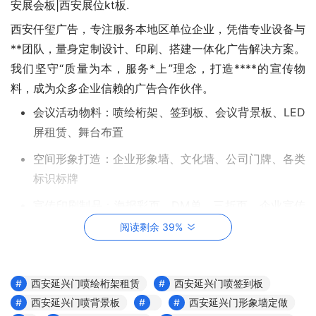
安展会板|西安展位kt板.
西安仟玺广告，专注服务本地区单位企业，凭借专业设备与
**团队，量身定制设计、印刷、搭建一体化广告解决方案。
我们坚守“质量为本，服务*上”理念，打造****的宣传物
料，成为众多企业信赖的广告合作伙伴。
会议活动物料：喷绘桁架、签到板、会议背景板、LED
屏租赁、舞台布置
空间形象打造：企业形象墙、文化墙、公司门牌、各类
标识标牌
宣传印刷制品：海报彩页、DM单、三折页、企业宣传
册、横幅条幅
阅读剩余 39%
展架展板系列：门型展架、易拉宝、KT板展架、X展架
等各类展示道具
西安延兴门喷绘桁架租赁
西安延兴门喷签到板
本处拥有丰富的广告物料生产制作经验，公司所在地区
西安延兴门喷背景板
西安延兴门形象墙定做