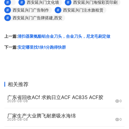
位于陕西西安市.我们以诚信、实力和质量获得业界的
西安延兴门文化墙
西安延兴门海报彩页印刷
高度**，坚持以客户为核心，“质量到位、服务*上”的
西安延兴门广告制作
西安延兴门注水旗租赁
经营理念为广大客户提供满意的服务。欢迎各界朋友莅
西安延兴门广告牌搭建,西安
临公司参观、指导和业务洽谈。
上一篇:
清扫器聚氨酯铝合金刀头，合金刀头，尼龙毛刷定做
西安专属服务 · 快速响应
下一篇:
安定哪里找1块1分跑得快群
咨询电话：186－9185－1574 (同VX) 137－2076－
7252 (同VX) 029-68083130 QQ: 2352374159
欢迎企业及机构洽谈合作，我们将提供定制化广告物料解决
方案。
相关推荐
广东省回收ACf 求购日立ACF AC835 ACF胶
2026-08-08
0
厂家生产大业腾飞耐磨吸水海绵
2026-08-08
0