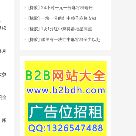
[橡胶]
24小时一元一分麻将群端庄
[橡胶]
一块一分的红中赖子麻将安徽
流
轻松
[橡胶]
1块1分红中麻将群福星高照
[橡胶]
哪里有一块红中麻将群全力以赴
每月
大参
积金
、账