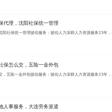
不多说，诚心来玩的，支持一切验证 安全 信誉随你考验。加不上
Q493842285】或如果添加频繁就换一个加。
保代理，沈阳社保统一管理
沈阳社保统一管理骏伯服务：骏伯人力深耕人力资源服务23年，
社保怎么交，五险一金外包
交，五险一金外包骏伯服务：骏伯人力深耕人力资源服务23年，
地人事服务，大连劳务派遣