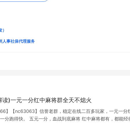
发）
州人事社保代理服务
贵大厦1号楼
.html
，转载和复制请保留此链接。
解读)一元一分红中麻将群全天不熄火
代办机构，临沂人事代缴服务
全部的内容，关注我们，带您了解
8766】【nc63063】信誉老群，稳定在线二百多玩家，一元一分
一分跑得快。 五元一分，血战到底麻将 红中麻将都有，都能经
。时间：全天24小时游戏类型：单挑，多人，亲友圈模式、秒