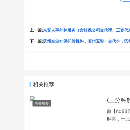
联系方式
公司：骏伯人力集团临沂分公司
固话：020-38023598
上一篇:
来宾人事外包服务（含社保公积金代理、工资代
下一篇:
滨州企业社保托管机构，滨州五险一金代办，滨
手机：13410894074 朱先生（微信同号）
办公QQ号：1622080401
地址：山东省临沂市兰山区兰山街道青年路西城新
相关推荐
原文链接：
http://www.jiajias.com/news/36838
(三分钟
商务服务
以上就是关于
临沂企业五险一金托管，临沂社保
微【nq8
相关内容。
麻将，一元
考研和验证