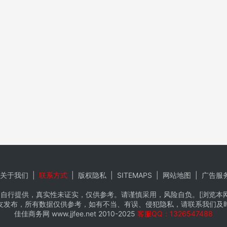
关于我们
|
联系方式
|
版权隐私
|
SITEMAPS
|
网站地图
|
广告服
自行提供，真实性未证实，仅供参考。请谨慎采用，风险自负。[浏览本网推
友发布，所有数据仅供参考，如有不当、有误、侵犯隐私，请联系我们及
佳佳商务网
www.jjfee.net
2010-2025
客服QQ：1326547488