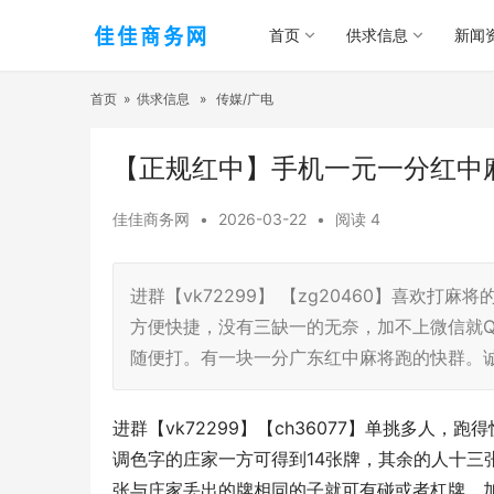
首页
供求信息
新闻
首页
»
供求信息
»
传媒/广电
【正规红中】手机一元一分红中
佳佳商务网
•
2026-03-22
•
阅读
4
进群【vk72299】 【zg20460】喜欢
方便快捷，没有三缺一的无奈，加不上微信就QQ
随便打。有一块一分广东红中麻将跑的快群。诚
进群【vk72299】【ch36077】单挑多人
调色字的庄家一方可得到14张牌，其余的人十三
张与庄家丢出的牌相同的子就可有碰或者杠牌。加不