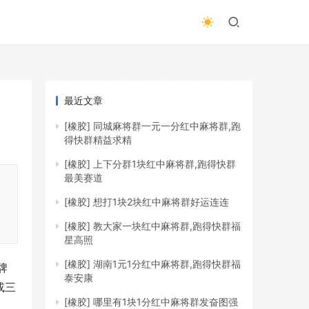
最近文章
[橡胶]
同城麻将群一元一分红中麻将群,跑
得快群精益求精
[橡胶]
上下分群1块红中麻将群,跑得快群
最美赛道
，
[橡胶]
想打1块2块红中麻将群好运连连
[橡胶]
教大家一块红中麻将群,跑得快群福
星高照
[橡胶]
湖南1元1分红中麻将群,跑得快群福
牌
泰安康
或三
[橡胶]
哪里有1块1分红中麻将群发奋图强