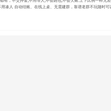
都有，不交押金,不用等人,不会跑包,不会欠账.上下比例一样无差
不用凑人 自动结账、在线上桌、无需建群，靠谱老群不玩随时可
打，没有三缺一的烦恼。喜欢再玩 绝不勉强！上下比例一样无
不用凑人 自动结账、在线上桌、无需建群加不上微信就加
42285或如果添加频繁就换一个。