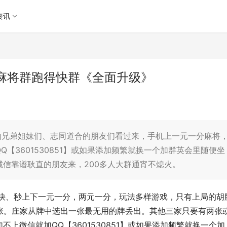
资讯
麻将群跑得快群《全面升级》
打麻将的兄弟姐妹们、志同道合的朋友们看过来，手机上一元一分麻将
【3601530851】或如果添加频繁就换一个加群英会里随便坐
信靠谱耿直的朋友来，200多人大群通宵不熄火。
，跑得快、秒上下一元一分，两元一分，玩法多样游戏，只有上局的胡
张。庄家从牌中选出一张最无用的牌丢出。其他三家只要有两张
上微信就加QQ【3601530851】或如果添加频繁就换一个加