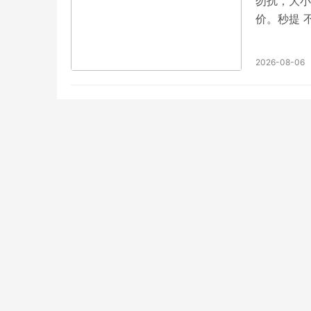
勿扰，大小
价。秒提 
下，随时可
价。秒提 
2026-08-06
QQ4938