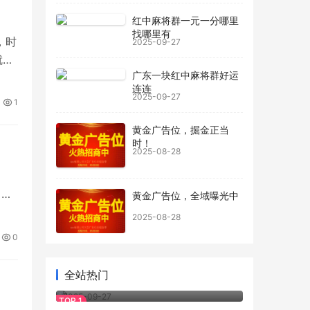
红中麻将群一元一分哪里
找哪里有
，时
2025-09-27
就加
广东一块红中麻将群好运
元一
连连
2025-09-27
1
黄金广告位，掘金正当
时！
2025-08-28
，不
黄金广告位，全域曝光中
系
2025-08-28
专人
0
福
全站热门
24小时上下分正规麻将群我有
2025-09-27