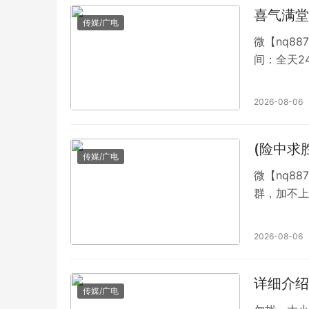
喜气满堂
传媒/广电
微【nq8
间：全天2
【QQ49
分红中麻将
2026-08-06
不会一直等
(险中求
传媒/广电
微【nq8
群，加不上
缺牌友。1
统，安全距
2026-08-06
管理。一元
利，诸路大
详细介绍
传媒/广电