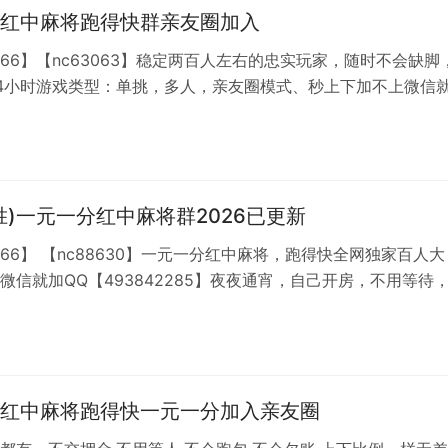
红中麻将跑得快群亲友圈加入
8766】【nc63063】稳定两百人左右的忠实玩家，随时不会缺脚
4小时游戏类型：单挑，多人，亲友圈模式、秒上下加不上微信
3842285】或如果添加频繁就换一个加,（跑得快）（广东湖南一
）平台承诺一元群不会出现缺人现象，常年保持两百人左右 让玩家
人，亲友团模式，自己找桌子玩，想去那桌去那桌。
胜)一元一分红中麻将群2026已更新
8766】 【nc88630】一元一分红中麻将，跑得快全网独家百人大
微信就加QQ【493842285】夜夜通宵，自己开房，不用等待
.手机app俱乐部里打，一局一清。2.游戏自带定位系统以及语音
离提醒，安全放心畅玩。跑包全额赔付，信誉平台，诚信群主,
红中麻将微信群，广东红中麻将，举报打伙牌有奖励。来玩就送
神云集，
红中麻将跑得快一元一分加入亲友圈