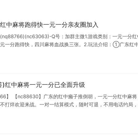
红中麻将跑得快一元一分亲友圈加入
nq88766)(nc63063)-Q号：加群主微1.游戏类别：一元一分
元一分跑得快，四川麻将血战换三张。2.玩法介绍：①广东红
，爆炸码一码全中，无红中翻倍，一分两分底。②四川血战到底
，缺一门。③跑得快，15张跑得快，2人单挑，带反春。3.游戏
平台上下分模式，专人管理安全有保障，24小时火爆在线。
答)红中麻将一元一分已全面升级
8766】 【nc88630】广东的红中癞子推倒胡，一元一分红中麻将
不打烊欢迎来战。一对一结算模式，随时可退，不用电话约局，
而感到烦恼，二十四小时有人，随时可打，随时可退，欢迎各位
质询 从不打烊随时可找我。加不上微信就加QQ