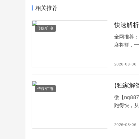
相关推荐
快速解析
传媒/广电
全网推荐：(
麻将群，一
子推倒胡
将，换三张
2026-08-06
式：正规大
(独家解
传媒/广电
微【nq8
跑得快，从
用因为缺脚
友加我微信
2026-08-06